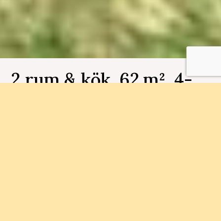
2 rum & kök, 62 m², 4-
1003, Smörblomman
Bostadsnummer 4-1003
I Björkekärr bygger vi 34 lägenheter med
balkong eller uteplats. Välkommen med din
intresseanmälan!