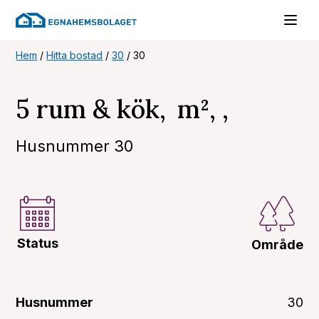
Hem
/
Hitta bostad
/
30
/
30
5 rum & kök, m², ,
Husnummer 30
Status
Område
Husnummer
30