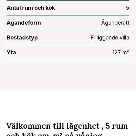
Antal rum och kök
5
Ägandeform
Äganderätt
Bostadstyp
Friliggande villa
Yta
127 m²
Välkommen till lägenhet , 5 rum
och kök om
m²
på våning .