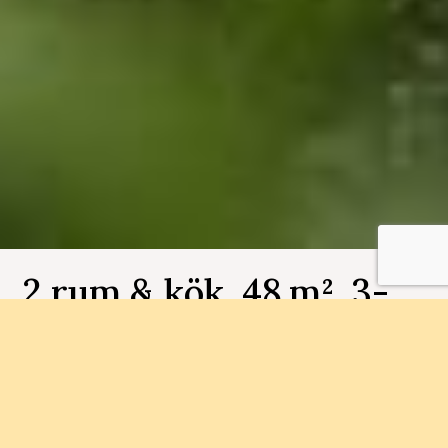
2 rum & kök, 48 m², 3-
1104, Brf Bergsjöbyn
Bostadsnummer 3-1104
I mindre flerbostadshus runt en mysig gård