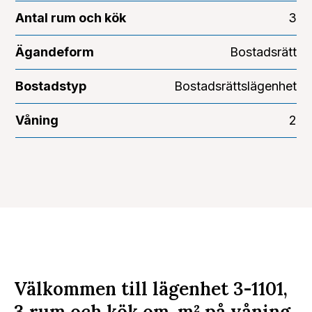
Antal rum och kök
3
Ägandeform
Bostadsrätt
Bostadstyp
Bostadsrättslägenhet
Våning
2
Välkommen till lägenhet 3-1101,
3 rum och kök om
m²
på våning