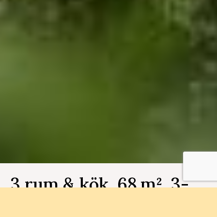
3 rum & kök, 68 m², 3-
1003, Brf Bergsjöbyn