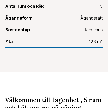
Antal rum och kök
5
Ägandeform
Äganderätt
Bostadstyp
Kedjehus
Yta
128 m²
Välkommen till lägenhet , 5 rum
och kök om
m²
på våning .