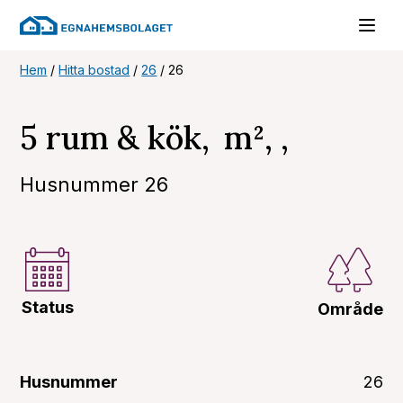
Hem
/
Hitta bostad
/
26
/
26
5 rum & kök, m², ,
Husnummer 26
Status
Område
Husnummer
26