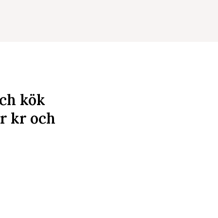
och kök
ar
kr
och