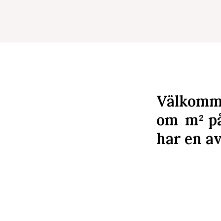
Välkomme
om
m²
på
har en av