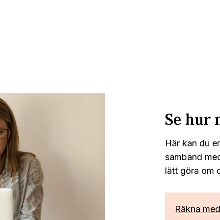
Se hur 
Här kan du en
samband med e
lätt göra om de
Räkna me