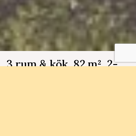
3 rum & kök, 82 m², 2-
1001, Brf Sisjöhöjd
Bostadsnummer 2-1001
I Sisjön har vi byggt 36 välplanerade
bostadsrättslägenhete med närhet till handel,
natur, sjö och hav. Färdigställt och slutsålt.