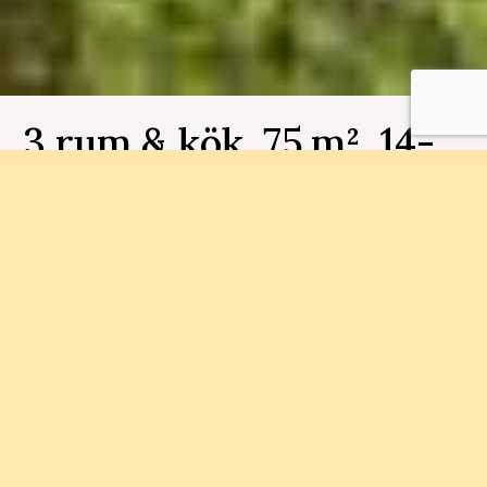
3 rum & kök, 75 m², 14-
1301, Makrillen
Bostadsnummer 14-1301
Inflyttningsklara bostadsrätter med en varierad
arkitektur, mysig innegård, spalounge med bastu
och flera olika planlösningar att välja mellan.