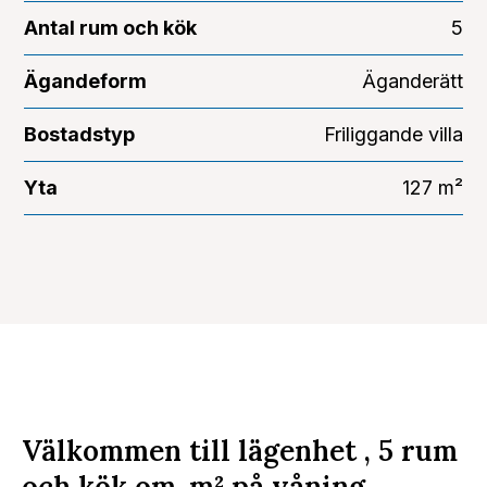
Antal rum och kök
5
Ägandeform
Äganderätt
Bostadstyp
Friliggande villa
Yta
127 m²
Välkommen till lägenhet , 5 rum
och kök om
m²
på våning .