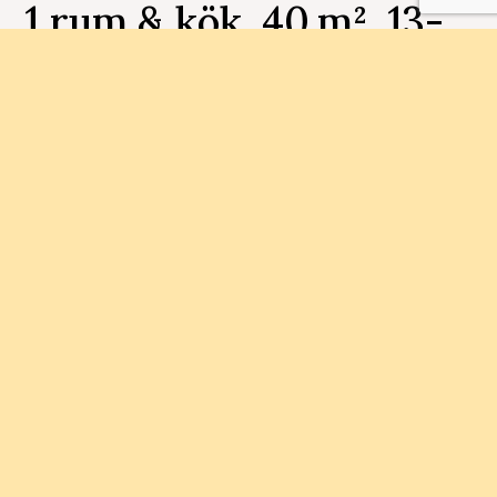
1 rum & kök, 40 m², 13-
1502, Makrillen
Bostadsnummer 13-1502
Inflyttningsklara bostadsrätter med en varierad
arkitektur, mysig innegård, spalounge med bastu
och flera olika planlösningar att välja mellan.
Status
Område
Slutsålt
Gamlestaden