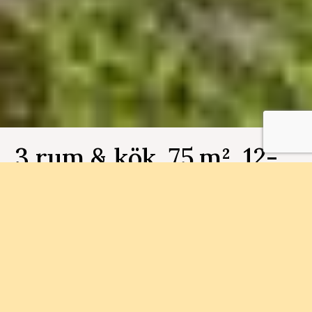
3 rum & kök, 75 m², 12-
1301, Makrillen
Bostadsnummer 12-1301
Inflyttningsklara bostadsrätter med en varierad
arkitektur, mysig innegård, spalounge med bastu
och flera olika planlösningar att välja mellan.