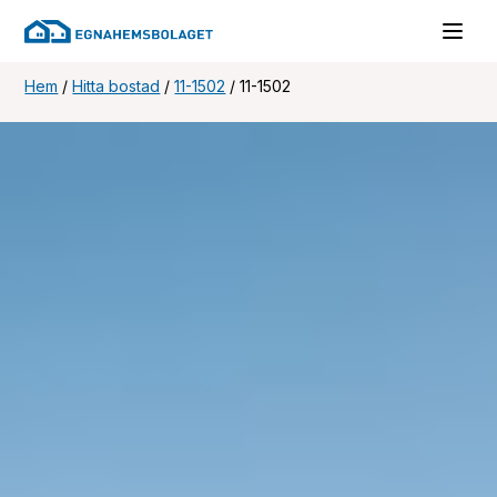
Hem
/
Hitta bostad
/
11-1502
/
11-1502