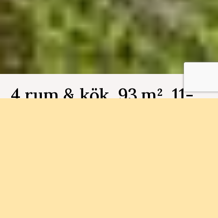
4 rum & kök, 93 m², 11-
1401, Makrillen
Bostadsnummer 11-1401
Inflyttningsklara bostadsrätter med en varierad
arkitektur, mysig innegård, spalounge med bastu
och flera olika planlösningar att välja mellan.