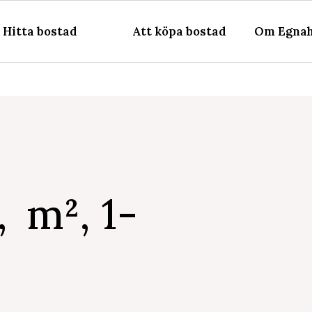
Hitta bostad
Att köpa bostad
Om Egnah
, m², 1-