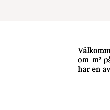
Välkommen
om
m²
på
har en av