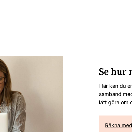
Se hur 
Här kan du en
samband med e
lätt göra om de
Räkna me