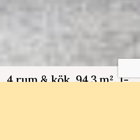
4 rum & kök, 94.3 m², 1-
1104, Fjädermoln
Bostadsnummer 1-1104
I Länsmansgården bor du nära friluftsområde
och 20 minuter till centrala Göteborg. Här hittar