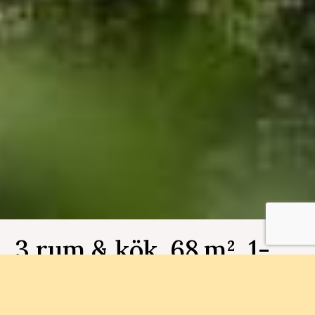
3 rum & kök, 68 m², 1-
1102, Brf Bergsjöbyn