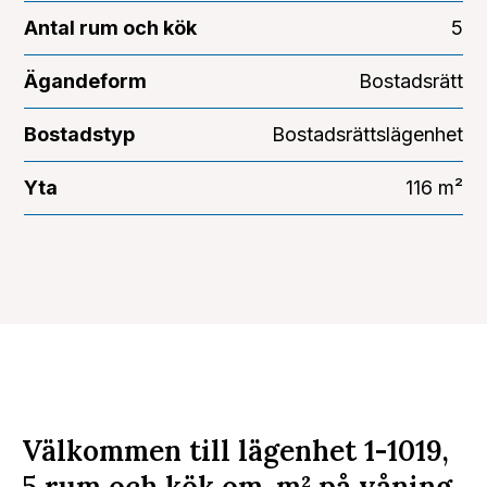
Antal rum och kök
5
Ägandeform
Bostadsrätt
Bostadstyp
Bostadsrättslägenhet
Yta
116 m²
Välkommen till lägenhet 1-1019,
5 rum och kök om
m²
på våning