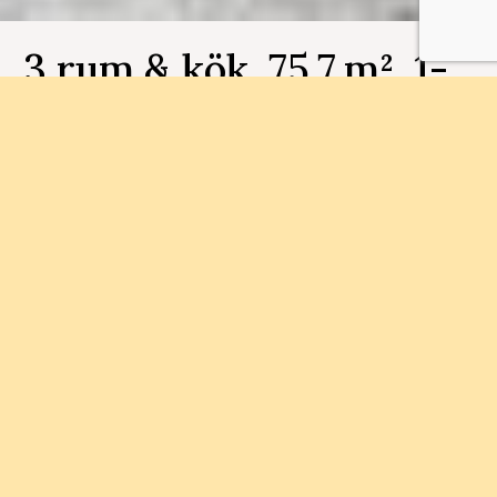
3 rum & kök, 75.7 m², 1-
1001, Fjädermoln
Bostadsnummer 1-1001
I Länsmansgården bor du nära friluftsområde
och 20 minuter till centrala Göteborg. Här hittar
du nya, välplanerade och prisvärda lägenheter 1-
5 rok.
Status
Område