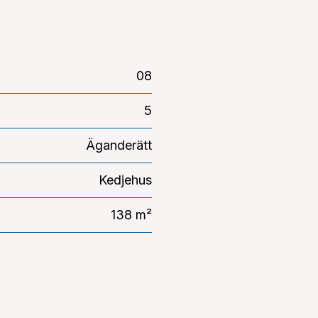
08
5
Äganderätt
Kedjehus
138 m²