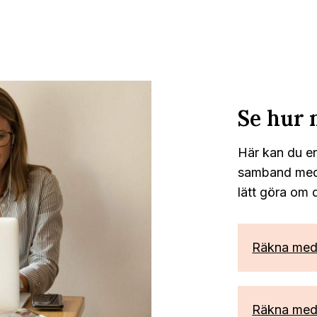
Se hur 
Här kan du en
samband med e
lätt göra om de
Räkna me
Räkna med