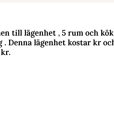
n till lägenhet , 5 rum och kö
g . Denna lägenhet kostar
kr
och
kr
.