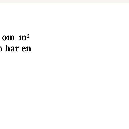
k om
m²
 har en