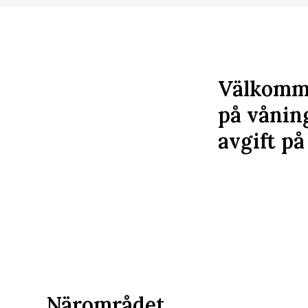
Välkomme
på vånin
avgift på
Närområdet